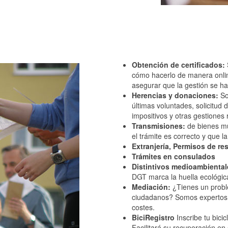
Obtención de certificados:
cómo hacerlo de manera onlin
asegurar que la gestión se ha
Herencias y donaciones:
So
últimas voluntades, solicitud
impositivos y otras gestiones
Transmisiones:
de bienes mu
el trámite es correcto y que 
Extranjería, Permisos de res
Trámites en consulados
Distintivos medioambienta
DGT marca la huella ecológica
Mediación:
¿Tienes un probl
ciudadanos? Somos expertos 
costes.
BiciRegistro
Inscribe tu bicic
Facilitará su recuperación en